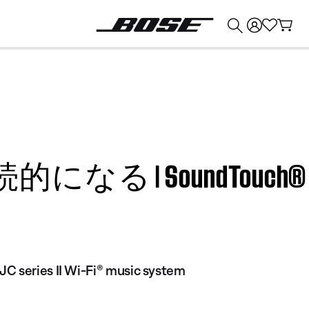
💰
Bose 製品を下取りに出すと最大 ¥30,000 のクレジットを獲得できます。
SoundTouch® Stereo J
C series II Wi-Fi® music system