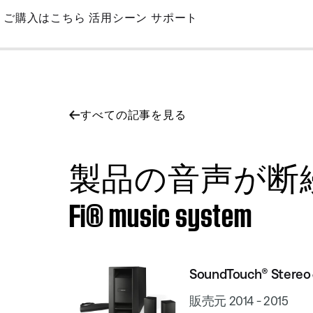
Skip
ご購入はこちら
活用シーン
サポート
to
Main
すべての記事を見る
製品の音声が断続的になる | 
Fi® music system
SoundTouch® Stereo J
販売元 2014 - 2015