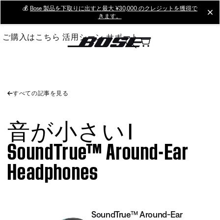
Skip
💰
Bose 製品を下取りに出すと最大 ¥30,000 のクレジットを獲得で
cl
きます。
to
Main
ご購入はこちら
活用シーン
サポート
すべての記事を見る
音が小さい |
SoundTrue™ Around-Ear
Headphones
SoundTrue™ Around-Ear