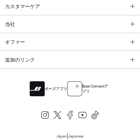
T
カスタマーケア
T
当社
T
オファー
T
追加のリンク
Bose Connectア
ボーズアプリ
プリ
|
Japan
Japanese