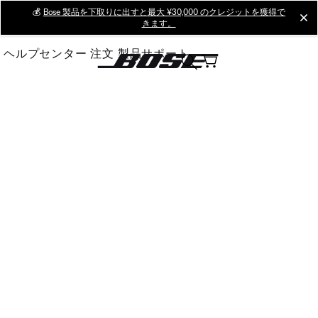
Skip
💰
Bose 製品を下取りに出すと最大 ¥30,000 のクレジットを獲得で
cl
きます。
to
Main
ヘルプセンター
注文
製品サポート