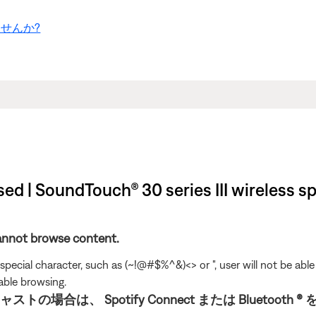
せんか?
ed | SoundTouch® 30 series III wireless s
annot browse content.
special character, such as (~!@#$%^&)<> or ", user will not be ab
able browsing.
の場合は、 Spotify Connect または Bluetoot