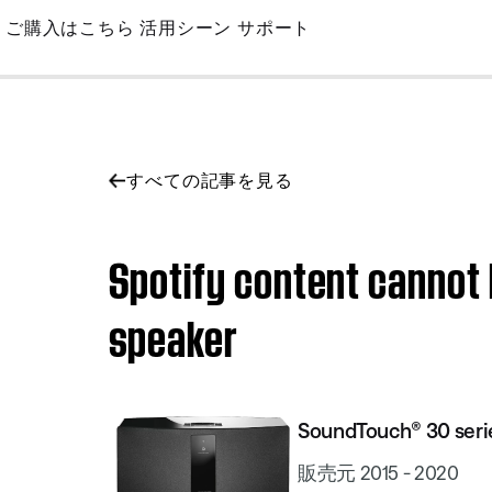
Skip
ご購入はこちら
活用シーン
サポート
to
Main
すべての記事を見る
Spotify content cannot 
speaker
SoundTouch® 30 series
販売元 2015 - 2020