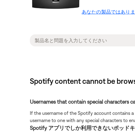
あなたの製品ではありま
Spotify content cannot be brows
Usernames that contain special characters c
If the username of the Spotify account contains a 
username to one with any special characters to en
Spotify アプリでしか利用できないポッドキャスト