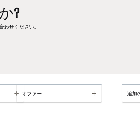
か?
合わせください。
Toggle
Toggle
オファー
追加