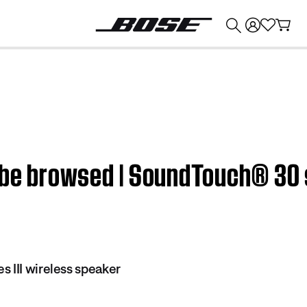
💰
Bose 製品を下取りに出すと最大 ¥30,000 のクレジットを獲得できます。
be browsed | SoundTouch® 30 s
 III wireless speaker