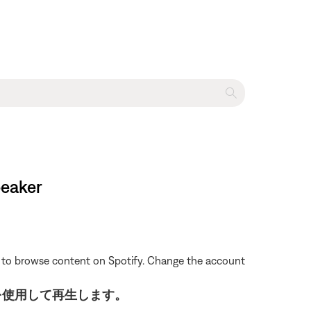
peaker
le to browse content on Spotify. Change the account
h ® を使用して再生します。