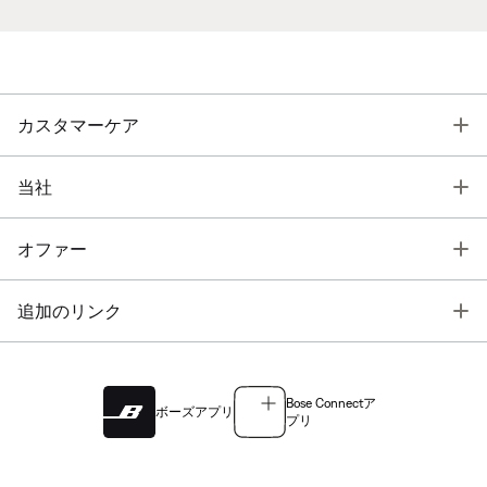
T
カスタマーケア
T
当社
T
オファー
T
追加のリンク
Bose Connectア
ボーズアプリ
プリ