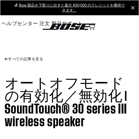
Skip
💰
Bose 製品を下取りに出すと最大 ¥30,000 のクレジットを獲得で
cl
きます。
to
Main
ヘルプセンター
注文
製品サポート
すべての記事を見る
オートオフモード
の有効化／無効化 |
SoundTouch® 30 series III
wireless speaker