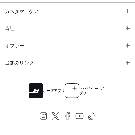
T
カスタマーケア
T
当社
T
オファー
T
追加のリンク
Bose Connectア
ボーズアプリ
プリ