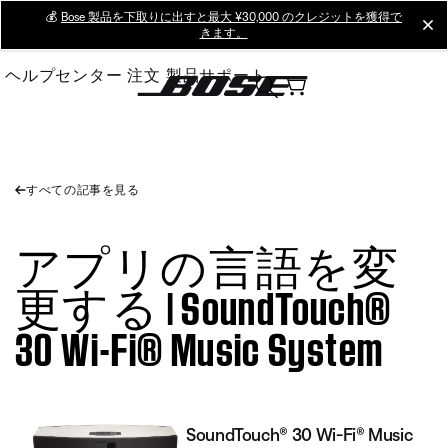
Skip
💰
Bose 製品を下取りに出すと最大 ¥30,000 のクレジットを獲得で
cl
きます。
to
Main
ヘルプセンター
注文
製品サポート
すべての記事を見る
アプリの言語を変
更する | SoundTouch®
30 Wi-Fi® Music System
SoundTouch® 30 Wi-Fi® Music