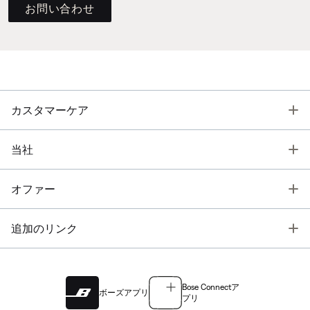
お問い合わせ
T
カスタマーケア
T
当社
T
オファー
T
追加のリンク
Bose Connectア
ボーズアプリ
プリ