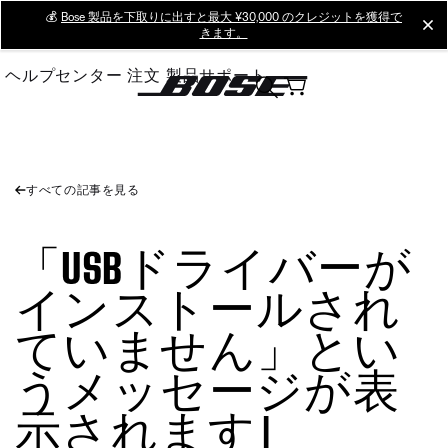
Skip
💰
Bose 製品を下取りに出すと最大 ¥30,000 のクレジットを獲得で
cl
きます。
to
Main
ヘルプセンター
注文
製品サポート
すべての記事を見る
「USBドライバーが
インストールされ
ていません」とい
うメッセージが表
示されます |