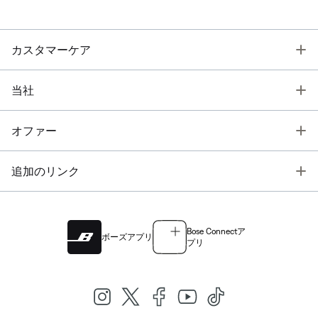
T
カスタマーケア
T
当社
T
オファー
T
追加のリンク
Bose Connectア
ボーズアプリ
プリ