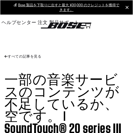
Skip
💰
Bose 製品を下取りに出すと最大 ¥30,000 のクレジットを獲得で
cl
きます。
to
Main
ヘルプセンター
注文
製品サポート
すべての記事を見る
一部の音楽サービ
スのコンテンツが
不足しているか、
空です。 |
SoundTouch® 20 series III