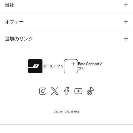
T
当社
T
オファー
T
追加のリンク
Bose Connectア
ボーズアプリ
プリ
|
Japan
Japanese