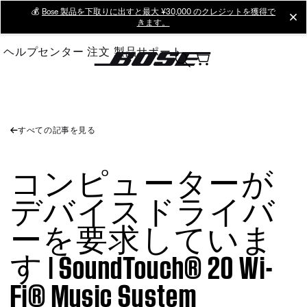
Skip
💰
Bose 製品を下取りに出すと最大 ¥30,000 のクレジットを獲得で
cl
きます。
to
Main
ヘルプセンター
注文
製品サポート
すべての記事を見る
コンピューターが
デバイスドライバ
ーを要求していま
す | SoundTouch® 20 Wi-
Fi® Music System