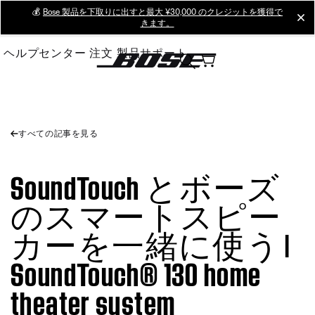
Skip
💰
Bose 製品を下取りに出すと最大 ¥30,000 のクレジットを獲得で
cl
きます。
to
Main
ヘルプセンター
注文
製品サポート
すべての記事を見る
SoundTouch とボーズ
のスマートスピー
カーを一緒に使う |
SoundTouch® 130 home
theater system