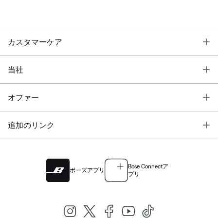
T
カスタマーケア
T
当社
T
オファー
T
追加のリンク
Bose Connectア
ボーズアプリ
プリ