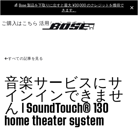
Skip
💰
Bose 製品を下取りに出すと最大 ¥30,000 のクレジットを獲得で
cl
きます。
to
Main
ご購入はこちら
活用シーン
サポート
すべての記事を見る
音楽サービスにサ
インインできませ
ん | SoundTouch® 130
home theater system