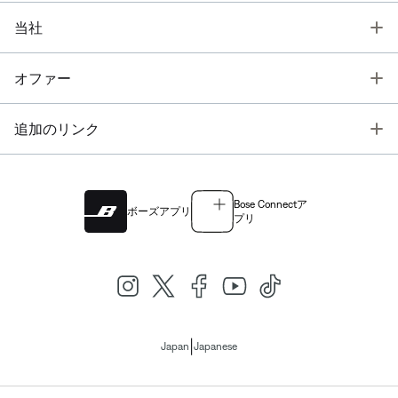
T
当社
T
オファー
T
追加のリンク
Bose Connectア
ボーズアプリ
プリ
|
Japan
Japanese