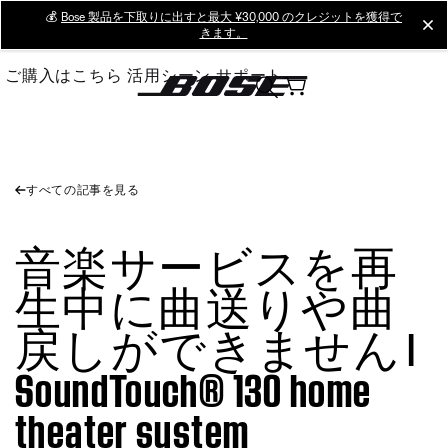
Skip
💰
Bose 製品を下取りに出すと最大 ¥30,000 のクレジットを獲得で
cl
きます。
to
Main
ご購入はこちら
活用シーン
サポート
すべての記事を見る
音楽サービスを再
生中に曲送りや曲
戻しができません |
SoundTouch® 130 home
theater system