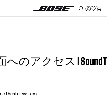
💰
Bose 製品を下取りに出すと最大 ¥30,000 のクレジットを獲得できます。
セス | SoundTouch®
me theater system