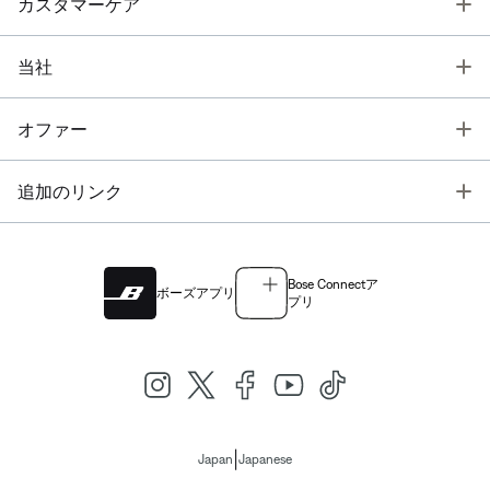
T
カスタマーケア
T
当社
T
オファー
T
追加のリンク
Bose Connectア
ボーズアプリ
プリ
|
Japan
Japanese