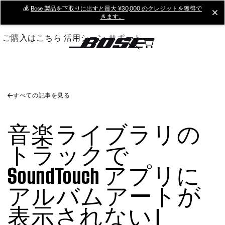
Skip
💰
Bose 製品を下取りに出すと最大 ¥30,000 のクレジットを獲得で
cl
きます。
to
Main
ご購入はこちら
活用シーン
サポート
すべての記事を見る
音楽ライブラリの
トラックで
SoundTouch アプリに
アルバムアートが
表示されない |