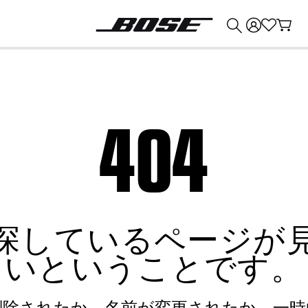
💰
Bose 製品を下取りに出すと最大 ¥30,000 のクレジットを獲得できます。
404
探しているページが
いということです。
削除されたか、名前が変更されたか、一時