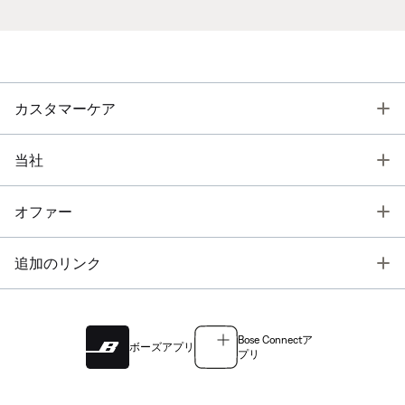
T
カスタマーケア
T
当社
T
オファー
T
追加のリンク
Bose Connectア
ボーズアプリ
プリ