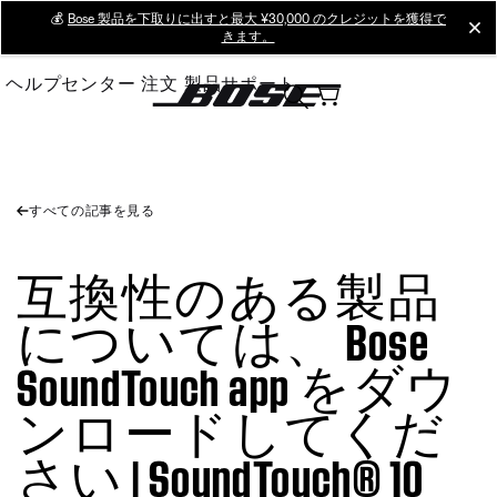
Skip
💰
Bose 製品を下取りに出すと最大 ¥30,000 のクレジットを獲得で
cl
きます。
to
Main
ヘルプセンター
注文
製品サポート
すべての記事を見る
互換性のある製品
については、 Bose
SoundTouch app をダウ
ンロードしてくだ
さい | SoundTouch® 10