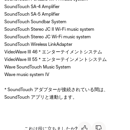
SoundTouch SA-4 Amplifier
SoundTouch SA-5 Amplifier
SoundTouch Soundbar System
SoundTouch Stereo JC II Wi-Fi music system
SoundTouch Stereo JC Wi-Fi music system
SoundTouch Wireless LinkAdapter
VideoWave III 46 * エンターテイメントシステム
VideoWave III 55 * エンターテインメントシステム
Wave SoundTouch Music System
Wave music system IV
* SoundTouch アダプターが接続されている間は、
SoundTouch アプリと連動します。
これは役に立ちましたか?