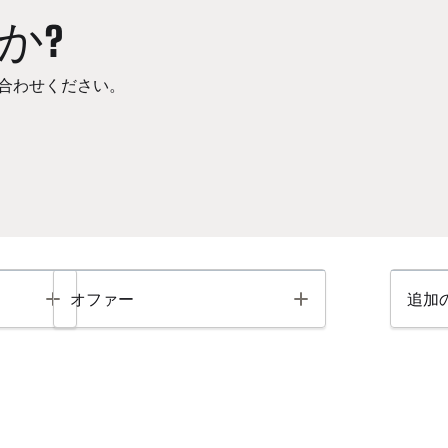
か?
合わせください。
Toggle
Toggle
オファー
追加