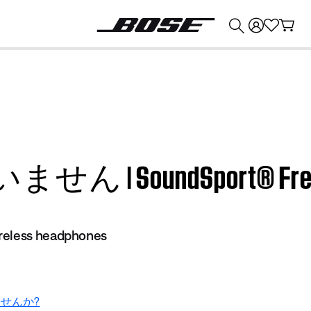
💰
Bose 製品を下取りに出すと最大 ¥30,000 のクレジットを獲得できます。
oundSport® Free wire
reless headphones
せんか?