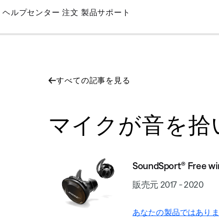
Skip
ヘルプセンター
注文
製品サポート
to
Main
すべての記事を見る
マイクが音を拾いません | S
SoundSport® Free wi
販売元 2017 - 2020
あなたの製品ではありま