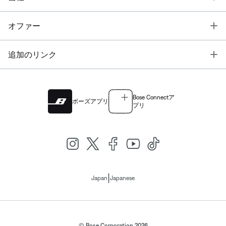
T
オファー
T
追加のリンク
Bose Connectア
ボーズアプリ
プリ
|
Japan
Japanese
© Bose Corporation 2026