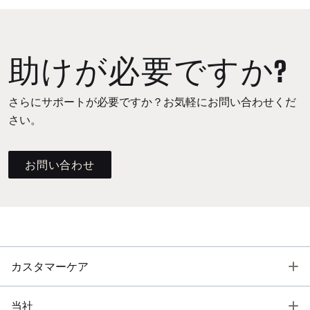
助けが必要ですか?
さらにサポートが必要ですか？お気軽にお問い合わせくだ
さい。
お問い合わせ
T
カスタマーケア
T
当社