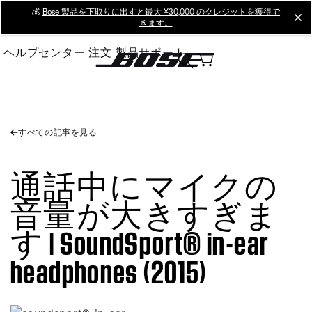
Skip
💰
Bose 製品を下取りに出すと最大 ¥30,000 のクレジットを獲得で
cl
きます。
to
Main
ヘルプセンター
注文
製品サポート
すべての記事を見る
通話中にマイクの
音量が大きすぎま
す | SoundSport® in-ear
headphones (2015)