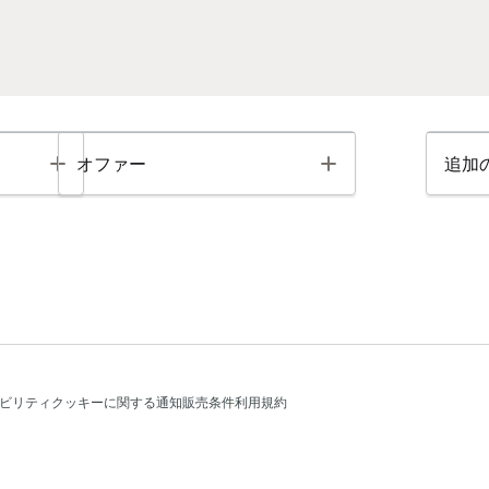
Toggle
Toggle
オファー
追加
ビリティ
クッキーに関する通知
販売条件
利用規約