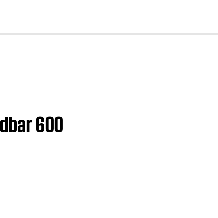
cl
ar 600