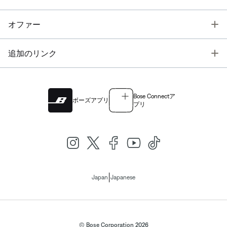
T
オファー
T
追加のリンク
Bose Connectア
ボーズアプリ
プリ
|
Japan
Japanese
© Bose Corporation 2026