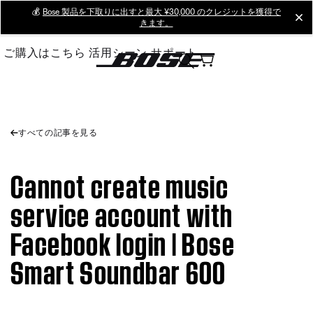
Skip
💰
Bose 製品を下取りに出すと最大 ¥30,000 のクレジットを獲得で
cl
きます。
to
Main
ご購入はこちら
活用シーン
サポート
すべての記事を見る
Cannot create music
service account with
Facebook login | Bose
Smart Soundbar 600