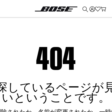
💰
Bose 製品を下取りに出すと最大 ¥30,000 のクレジットを獲得できます。
404
探しているページが
いということです。
削除されたか、名前が変更されたか、一時