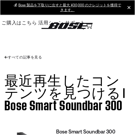
Skip
💰
Bose 製品を下取りに出すと最大 ¥30,000 のクレジットを獲得で
cl
きます。
to
Main
ご購入はこちら
活用シーン
サポート
すべての記事を見る
最近再生したコン
テンツを見つける |
Bose Smart Soundbar 300
Bose Smart Soundbar 300