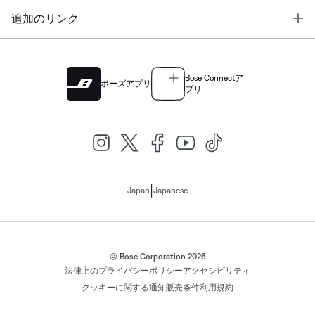
T
追加のリンク
Bose Connectア
ボーズアプリ
プリ
|
Japan
Japanese
© Bose Corporation 2026
法律上の
プライバシーポリシー
アクセシビリティ
クッキーに関する通知
販売条件
利用規約