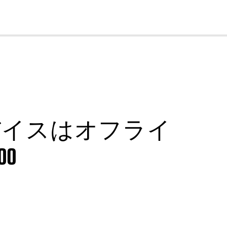
cl
デバイスはオフライ
00