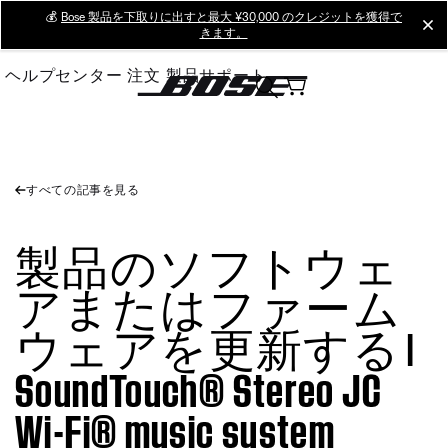
Skip
💰
Bose 製品を下取りに出すと最大 ¥30,000 のクレジットを獲得で
cl
きます。
to
Main
ヘルプセンター
注文
製品サポート
すべての記事を見る
製品のソフトウェ
アまたはファーム
ウェアを更新する |
SoundTouch® Stereo JC
Wi-Fi® music system