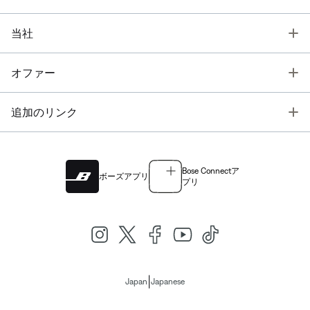
T
当社
T
オファー
T
追加のリンク
Bose Connectア
ボーズアプリ
プリ
|
Japan
Japanese