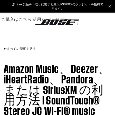
Skip
💰
Bose 製品を下取りに出すと最大 ¥30,000 のクレジットを獲得で
cl
きます。
to
Main
ご購入はこちら
活用シーン
サポート
すべての記事を見る
Amazon Music、Deezer、
iHeartRadio、Pandora、
または SiriusXM の利
用方法 | SoundTouch®
Stereo JC Wi-Fi® music