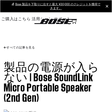
Skip
💰
Bose 製品を下取りに出すと最大 ¥30,000 のクレジットを獲得で
cl
きます。
to
Main
ご購入はこちら
活用シーン
サポート
すべての記事を見る
製品の電源が入ら
ない | Bose SoundLink
Micro Portable Speaker
(2nd Gen)