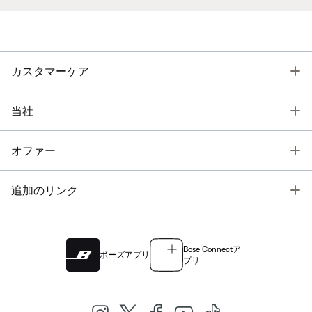
T
カスタマーケア
T
当社
T
オファー
T
追加のリンク
Bose Connectア
ボーズアプリ
プリ