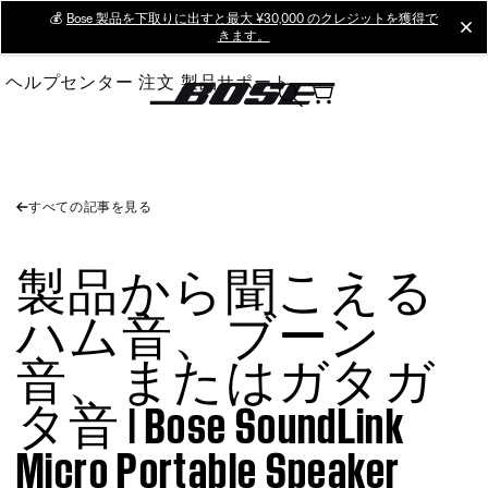
Skip
💰
Bose 製品を下取りに出すと最大 ¥30,000 のクレジットを獲得で
cl
きます。
to
Main
ヘルプセンター
注文
製品サポート
すべての記事を見る
製品から聞こえる
ハム音、ブーン
音、またはガタガ
タ音 | Bose SoundLink
Micro Portable Speaker