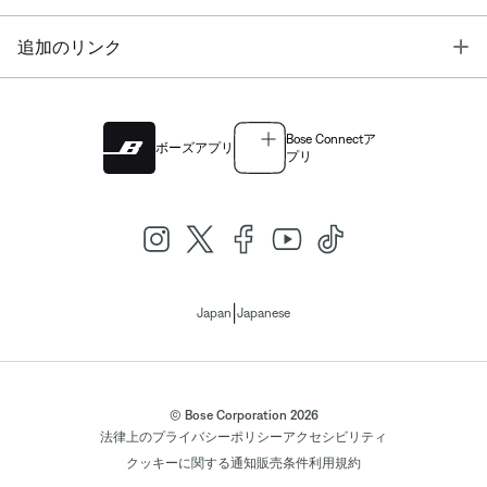
T
追加のリンク
Bose Connectア
ボーズアプリ
プリ
|
Japan
Japanese
© Bose Corporation 2026
法律上の
プライバシーポリシー
アクセシビリティ
クッキーに関する通知
販売条件
利用規約