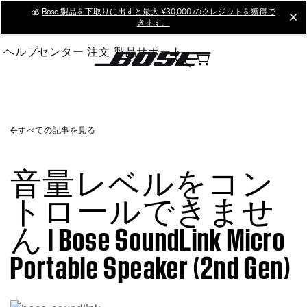
Skip
💰
Bose 製品を下取りに出すと最大 ¥30,000 のクレジットを獲得で
cl
きます。
to
Main
ヘルプセンター
注文
製品サポート
すべての記事を見る
音量レベルをコン
トロールできませ
ん | Bose SoundLink Micro
Portable Speaker (2nd Gen)