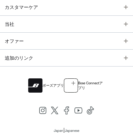
T
カスタマーケア
T
当社
T
オファー
T
追加のリンク
Bose Connectア
ボーズアプリ
プリ
|
Japan
Japanese