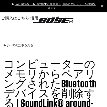
Skip
💰
Bose 製品を下取りに出すと最大 ¥30,000 のクレジットを獲得で
cl
きます。
to
Main
ご購入はこちら
活用シーン
サポート
すべての記事を見る
コンピューターの
メモリからペアリ
ングされたBluetooth
デバイスを削除す
る | SoundLink® around-