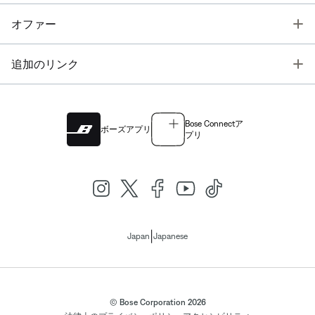
T
オファー
T
追加のリンク
Bose Connectア
ボーズアプリ
プリ
|
Japan
Japanese
© Bose Corporation 2026