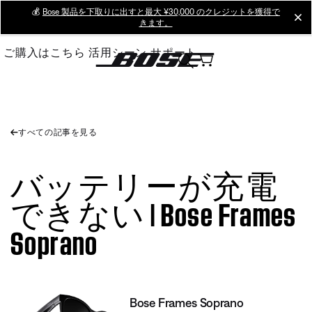
Skip
💰
Bose 製品を下取りに出すと最大 ¥30,000 のクレジットを獲得で
cl
きます。
to
Main
ご購入はこちら
活用シーン
サポート
すべての記事を見る
バッテリーが充電
できない | Bose Frames
Soprano
Bose Frames Soprano