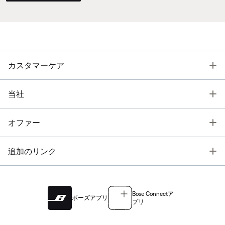
T
カスタマーケア
T
当社
T
オファー
T
追加のリンク
Bose Connectア
ボーズアプリ
プリ