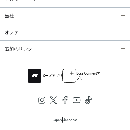
T
当社
T
オファー
T
追加のリンク
Bose Connectア
ボーズアプリ
プリ
|
Japan
Japanese