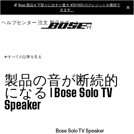
Skip
💰
Bose 製品を下取りに出すと最大 ¥30,000 のクレジットを獲得で
cl
きます。
to
Main
ヘルプセンター
注文
製品サポート
すべての記事を見る
製品の音が断続的
になる | Bose Solo TV
Speaker
Bose Solo TV Speaker