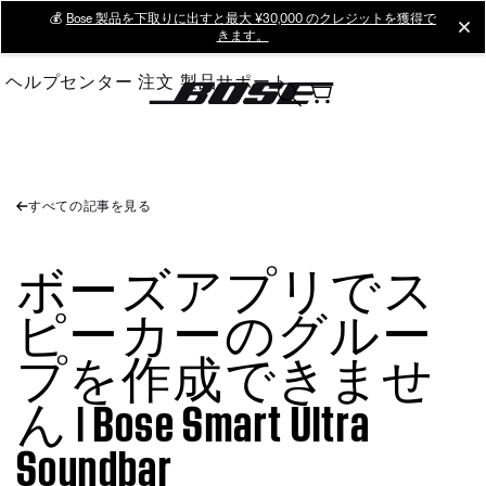
Skip
💰
Bose 製品を下取りに出すと最大 ¥30,000 のクレジットを獲得で
cl
きます。
to
Main
ヘルプセンター
注文
製品サポート
すべての記事を見る
ボーズアプリでス
ピーカーのグルー
プを作成できませ
ん | Bose Smart Ultra
Soundbar