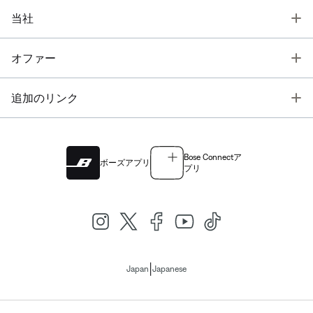
T
当社
T
オファー
T
追加のリンク
Bose Connectア
ボーズアプリ
プリ
|
Japan
Japanese