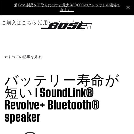
Skip
💰
Bose 製品を下取りに出すと最大 ¥30,000 のクレジットを獲得で
cl
きます。
to
Main
ご購入はこちら
活用シーン
サポート
すべての記事を見る
バッテリー寿命が
短い | SoundLink®
Revolve+ Bluetooth®
speaker