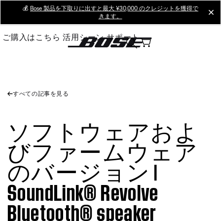
Skip
💰
Bose 製品を下取りに出すと最大 ¥30,000 のクレジットを獲得で
cl
きます。
to
Main
ご購入はこちら
活用シーン
サポート
すべての記事を見る
ソフトウェアおよ
びファームウェア
のバージョン |
SoundLink® Revolve
Bluetooth® speaker