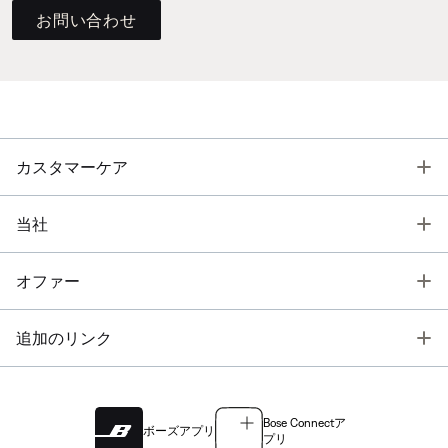
お問い合わせ
T
カスタマーケア
T
当社
T
オファー
T
追加のリンク
Bose Connectア
ボーズアプリ
プリ