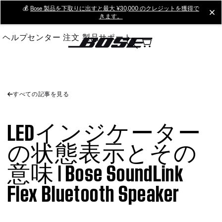
Skip
💰
Bose 製品を下取りに出すと最大 ¥30,000 のクレジットを獲得で
cl
きます。
to
Main
ヘルプセンター
注文
製品サポート
すべての記事を見る
LEDインジケーター
の状態表示とその
意味 | Bose SoundLink
Flex Bluetooth Speaker​