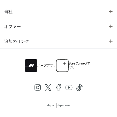
T
当社
T
オファー
T
追加のリンク
Bose Connectア
ボーズアプリ
プリ
|
Japan
Japanese