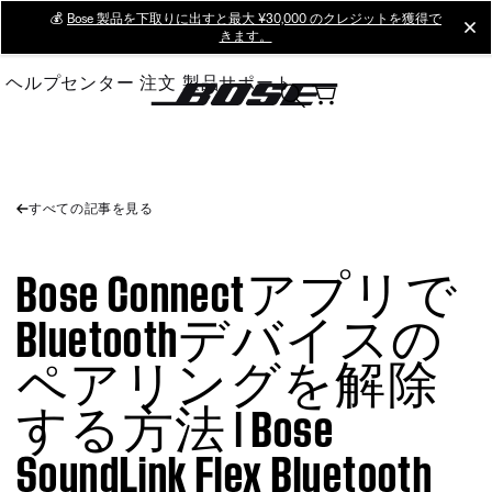
Skip
💰
Bose 製品を下取りに出すと最大 ¥30,000 のクレジットを獲得で
cl
きます。
to
Main
ヘルプセンター
注文
製品サポート
すべての記事を見る
Bose Connectアプリで
Bluetoothデバイスの
ペアリングを解除
する方法 | Bose
SoundLink Flex Bluetooth