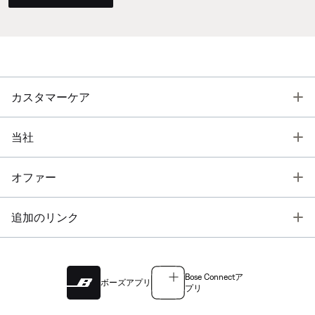
T
カスタマーケア
T
当社
T
オファー
T
追加のリンク
Bose Connectア
ボーズアプリ
プリ