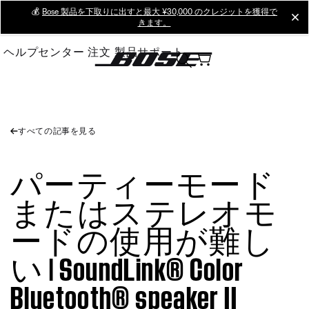
Skip
💰
Bose 製品を下取りに出すと最大 ¥30,000 のクレジットを獲得で
cl
きます。
to
Main
ヘルプセンター
注文
製品サポート
すべての記事を見る
パーティーモード
またはステレオモ
ードの使用が難し
い | SoundLink® Color
Bluetooth® speaker II