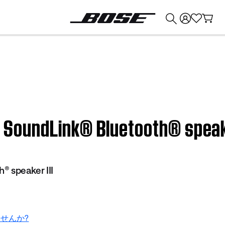
💰
Bose 製品を下取りに出すと最大 ¥30,000 のクレジットを獲得できます。
 | SoundLink® Bluetooth® speake
® speaker III
せんか?