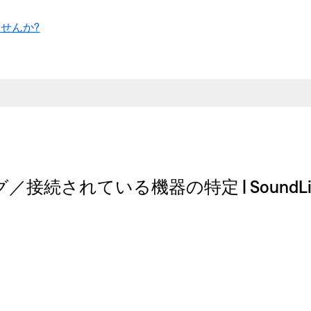
せんか?
ている機器の特定 | SoundLink® aro