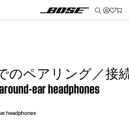
💰
Bose 製品を下取りに出すと最大 ¥30,000 のクレジットを獲得できます。
でのペアリング／接
ound-ear headphones
ear headphones