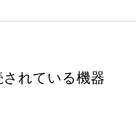
cl
続されている機器