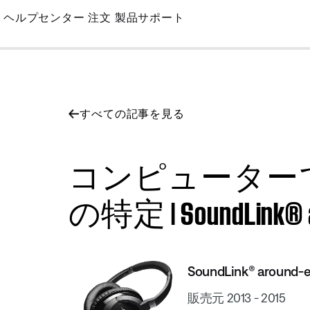
Skip
ヘルプセンター
注文
製品サポート
to
Main
すべての記事を見る
コンピューター
の特定 | SoundLink® ar
SoundLink® around-
販売元 2013 - 2015