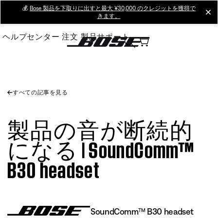
Skip
💰
Bose 製品を下取りに出すと最大 ¥30,000 のクレジットを獲得で
cl
きます。
to
Main
ヘルプセンター
注文
製品サポート
すべての記事を見る
製品の音が断続的
になる | SoundComm™
B30 headset
SoundComm™ B30 headset