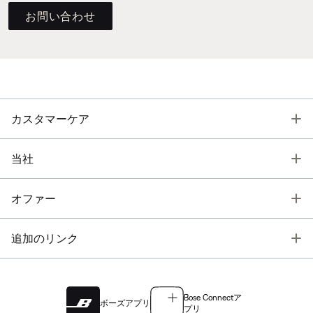
お問い合わせ
T
カスタマーケア
T
当社
T
オファー
T
追加のリンク
Bose Connectア
ボーズアプリ
プリ