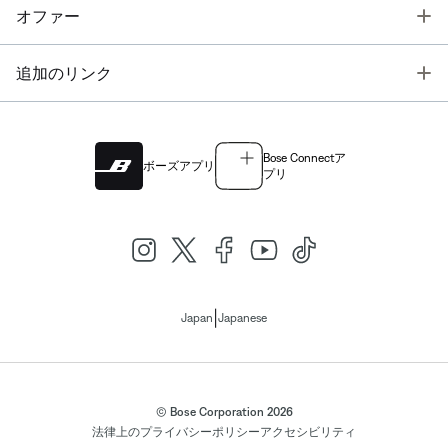
T
オファー
T
追加のリンク
Bose Connectア
ボーズアプリ
プリ
|
Japan
Japanese
© Bose Corporation 2026
法律上の
プライバシーポリシー
アクセシビリティ