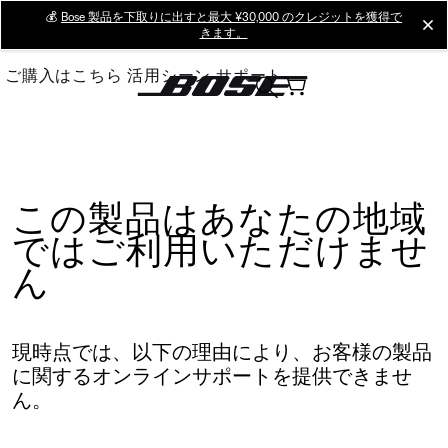
Skip
💰
Bose 製品を下取りに出すと最大 ¥30,000 のクレジットを獲得で
cl
きます。
to
Main
ご購入はこちら
活用シーン
サポート
この製品はあなたの地域
ではご利用いただけませ
ん
現時点では、以下の理由により、お客様の製品
に関するオンラインサポートを提供できませ
ん。