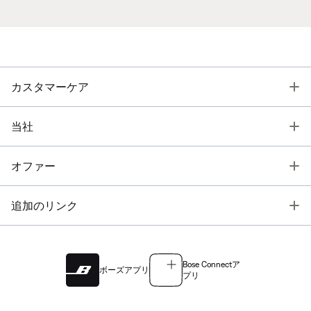
T
カスタマーケア
T
当社
T
オファー
T
追加のリンク
Bose Connectア
ボーズアプリ
プリ