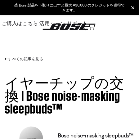
Skip
💰
Bose 製品を下取りに出すと最大 ¥30,000 のクレジットを獲得で
cl
きます。
to
Main
ご購入はこちら
活用シーン
サポート
すべての記事を見る
イヤーチップの交
換 | Bose noise-masking
sleepbuds™
Bose noise-masking sleepbuds™