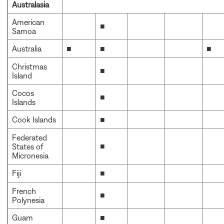
Australasia
American
■
Samoa
Australia
■
■
■
Christmas
■
Island
Cocos
■
Islands
Cook Islands
■
Federated
■
States of
Micronesia
Fiji
■
French
■
Polynesia
Guam
■