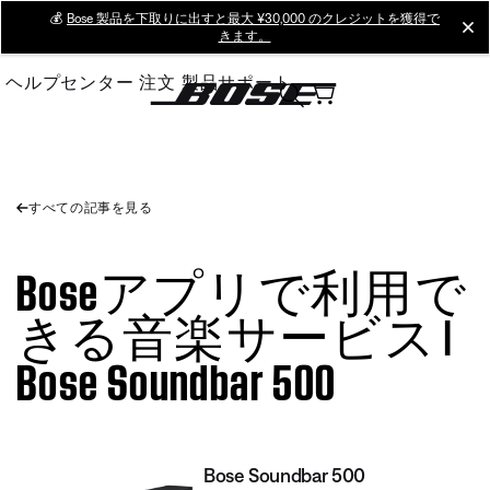
Skip
💰
Bose 製品を下取りに出すと最大 ¥30,000 のクレジットを獲得で
cl
きます。
to
Main
ヘルプセンター
注文
製品サポート
すべての記事を見る
Boseアプリで利用で
きる音楽サービス |
Bose Soundbar 500
Bose Soundbar 500