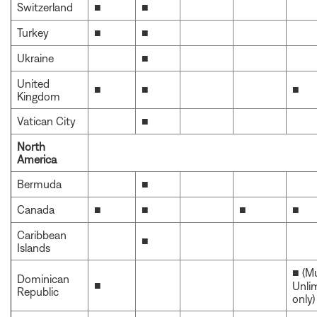
Switzerland
■
■
Turkey
■
■
Ukraine
■
United
■
■
■
Kingdom
Vatican City
■
North
America
Bermuda
■
Canada
■
■
■
■
Caribbean
■
Islands
■ (M
Dominican
■
Unli
Republic
only)