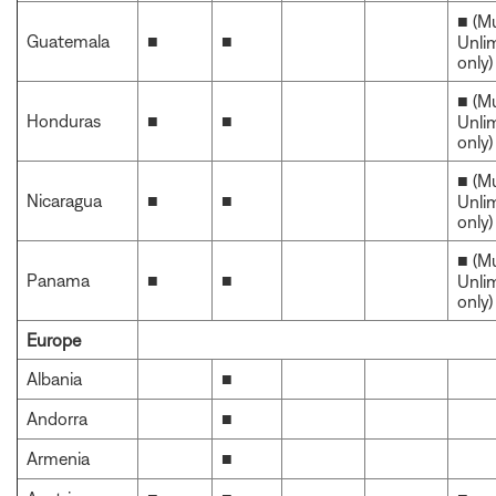
■ (M
Guatemala
■
■
Unli
only)
■ (M
Honduras
■
■
Unli
only)
■ (M
Nicaragua
■
■
Unli
only)
■ (M
Panama
■
■
Unli
only)
Europe
Albania
■
Andorra
■
Armenia
■