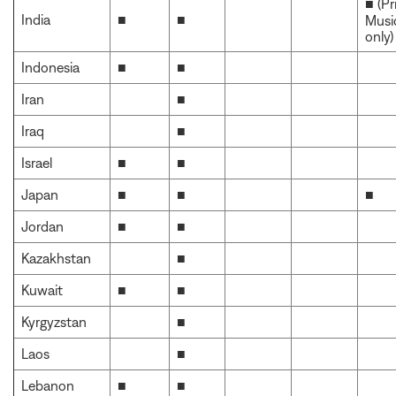
■ (P
India
■
■
Musi
only)
Indonesia
■
■
Iran
■
Iraq
■
Israel
■
■
Japan
■
■
■
Jordan
■
■
Kazakhstan
■
Kuwait
■
■
Kyrgyzstan
■
Laos
■
Lebanon
■
■