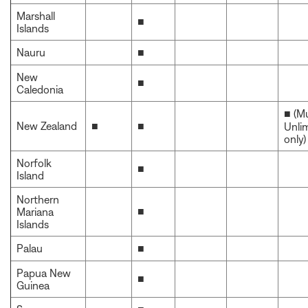
Marshall
■
Islands
Nauru
■
New
■
Caledonia
■ (M
New Zealand
■
■
Unli
only)
Norfolk
■
Island
Northern
■
Mariana
Islands
Palau
■
Papua New
■
Guinea