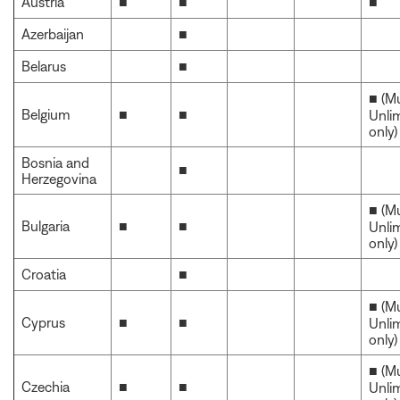
Austria
■
■
■
Azerbaijan
■
Belarus
■
■ (M
Belgium
■
■
Unli
only)
Bosnia and
■
Herzegovina
■ (M
Bulgaria
■
■
Unli
only)
Croatia
■
■ (M
Cyprus
■
■
Unli
only)
■ (M
Czechia
■
■
Unli