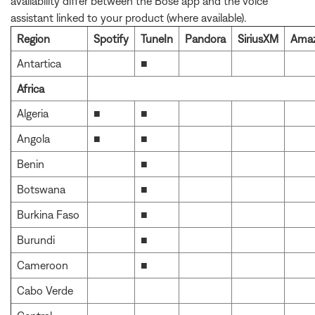
availability differ between the Bose app and the voice
assistant linked to your product (where available).
Region
Spotify
TuneIn
Pandora
SiriusXM
Ama
Antartica
■
Africa
Algeria
■
■
Angola
■
■
Benin
■
Botswana
■
Burkina Faso
■
Burundi
■
Cameroon
■
Cabo Verde