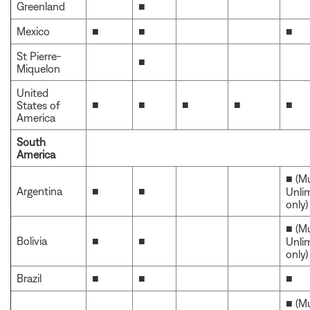
Greenland
■
Mexico
■
■
■
St Pierre-
■
Miquelon
United
■
■
■
■
■
States of
America
South
America
■ (M
Argentina
■
■
Unli
only)
■ (M
Bolivia
■
■
Unli
only)
Brazil
■
■
■
■ (M