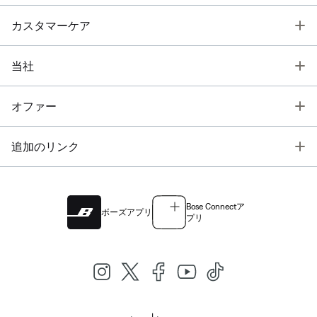
T
カスタマーケア
T
当社
T
オファー
T
追加のリンク
Bose Connectア
ボーズアプリ
プリ