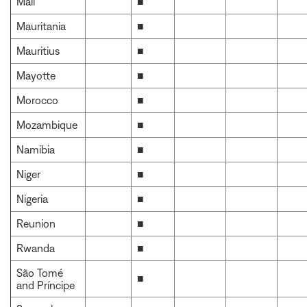
Mali
■
Mauritania
■
Mauritius
■
Mayotte
■
Morocco
■
Mozambique
■
Namibia
■
Niger
■
Nigeria
■
Reunion
■
Rwanda
■
São Tomé
■
and Príncipe