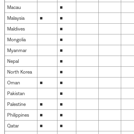
Macau
■
Malaysia
■
■
Maldives
■
Mongolia
■
Myanmar
■
Nepal
■
North Korea
■
Oman
■
■
Pakistan
■
Palestine
■
■
Philippines
■
■
Qatar
■
■