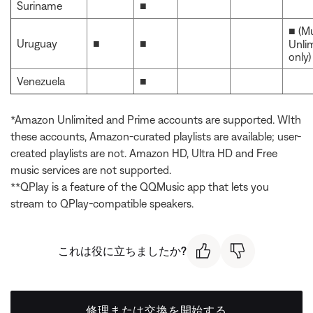
Suriname
■
■ (M
Uruguay
■
■
Unli
only)
Venezuela
■
*Amazon Unlimited and Prime accounts are supported. WIth
these accounts, Amazon-curated playlists are available; user-
created playlists are not. Amazon HD, Ultra HD and Free
music services are not supported.
**QPlay is a feature of the QQMusic app that lets you
stream to QPlay-compatible speakers.
これは役に立ちましたか?
修理または交換を開始する