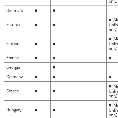
only)
Denmark
■
■
■ (M
Estonia
■
■
Unli
only)
■ (M
Finland
■
■
Unli
only)
France
■
■
■
Georgia
■
Germany
■
■
■
■ (M
Greece
■
■
Unli
only)
■ (M
Hungary
■
■
Unli
only)