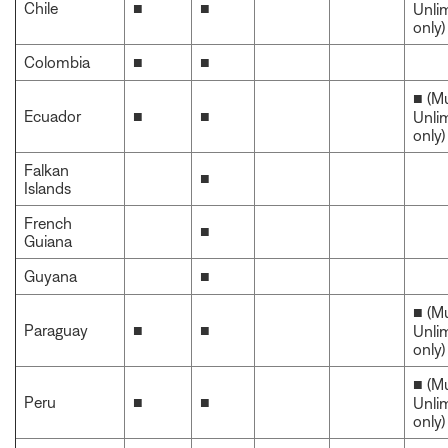
Chile
■
■
Unli
only)
Colombia
■
■
■ (M
Ecuador
■
■
Unli
only)
Falkan
■
Islands
French
■
Guiana
Guyana
■
■ (M
Paraguay
■
■
Unli
only)
■ (M
Peru
■
■
Unli
only)