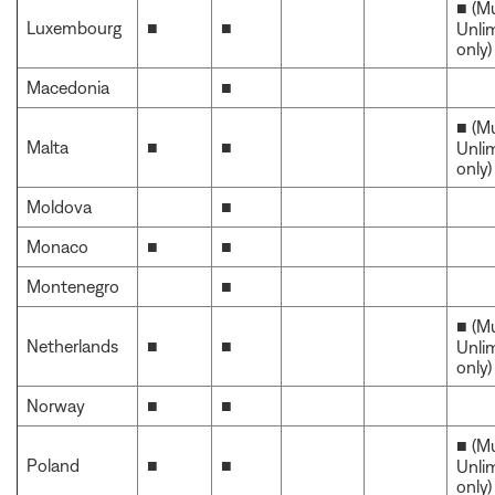
■ (M
Luxembourg
■
■
Unli
only)
Macedonia
■
■ (M
Malta
■
■
Unli
only)
Moldova
■
Monaco
■
■
Montenegro
■
■ (M
Netherlands
■
■
Unli
only)
Norway
■
■
■ (M
Poland
■
■
Unli
only)