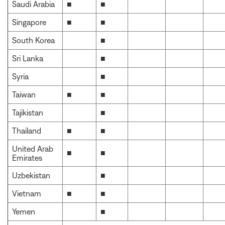
Saudi Arabia
■
■
Singapore
■
■
South Korea
■
Sri Lanka
■
Syria
■
Taiwan
■
■
Tajikistan
■
Thailand
■
■
United Arab
■
■
Emirates
Uzbekistan
■
Vietnam
■
■
Yemen
■