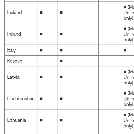
■ (M
Iceland
■
■
Unli
only)
■ (M
Ireland
■
■
Unli
only)
Italy
■
■
■
Kosovo
■
■ (M
Latvia
■
■
Unli
only)
■ (M
Liechtenstein
■
■
Unli
only)
■ (M
Lithuania
■
■
Unli
only)