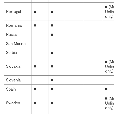
■ (M
Portugal
■
■
Unli
only)
Romania
■
■
Russia
■
San Marino
Serbia
■
■ (M
Slovakia
■
■
Unli
only)
Slovenia
■
Spain
■
■
■
■ (M
Sweden
■
■
Unli
only)