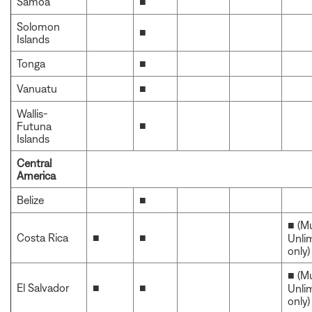
Samoa
■
Solomon
■
Islands
Tonga
■
Vanuatu
■
Wallis-
■
Futuna
Islands
Central
America
Belize
■
■ (M
Costa Rica
■
■
Unli
only)
■ (M
El Salvador
■
■
Unli
only)