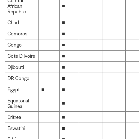
Central
■
African
Republic
Chad
■
Comoros
■
Congo
■
Cote D'Ivoire
■
Djibouti
■
DR Congo
■
Egypt
■
■
Equatorial
■
Guinea
Eritrea
■
Eswatini
■