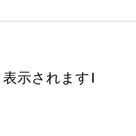
cl
示されます |