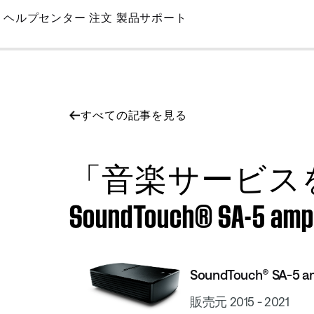
Skip
ヘルプセンター
注文
製品サポート
to
Main
すべての記事を見る
「音楽サービス
SoundTouch® SA-5 ampl
SoundTouch® SA-5 am
販売元 2015 - 2021