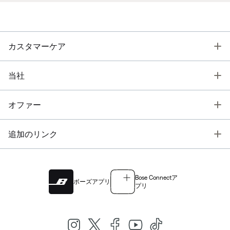
T
カスタマーケア
T
当社
T
オファー
T
追加のリンク
Bose Connectア
ボーズアプリ
プリ