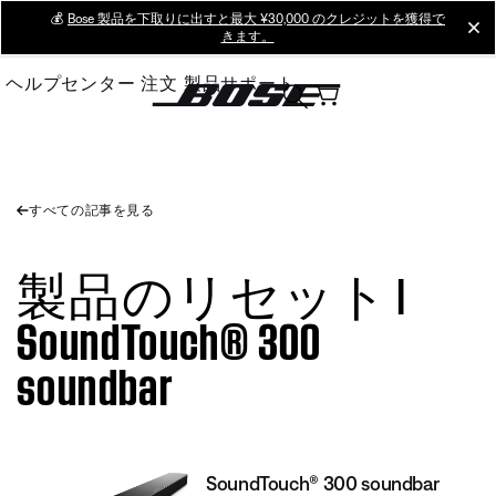
Skip
💰
Bose 製品を下取りに出すと最大 ¥30,000 のクレジットを獲得で
cl
きます。
to
Main
ヘルプセンター
注文
製品サポート
すべての記事を見る
製品のリセット |
SoundTouch® 300
soundbar
SoundTouch® 300 soundbar