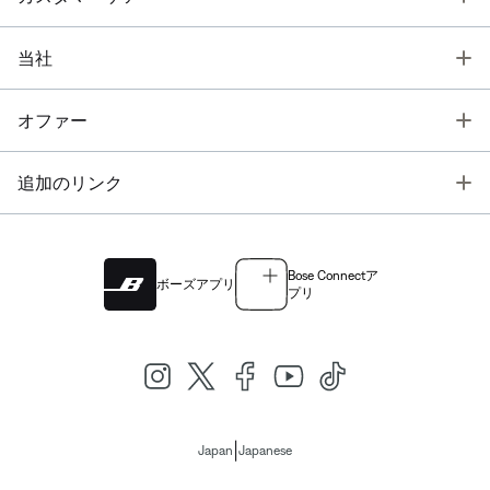
T
当社
T
オファー
T
追加のリンク
Bose Connectア
ボーズアプリ
プリ
|
Japan
Japanese