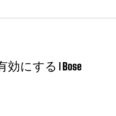
cl
にする | Bose