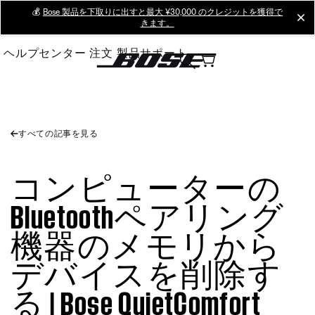
Skip
💰
Bose 製品を下取りに出すと最大 ¥30,000 のクレジットを獲得で
cl
きます。
to
Main
ヘルプセンター
注文
製品サポート
すべての記事を見る
コンピューターの
Bluetoothペアリング
機器のメモリから
デバイスを削除す
る | Bose QuietComfort