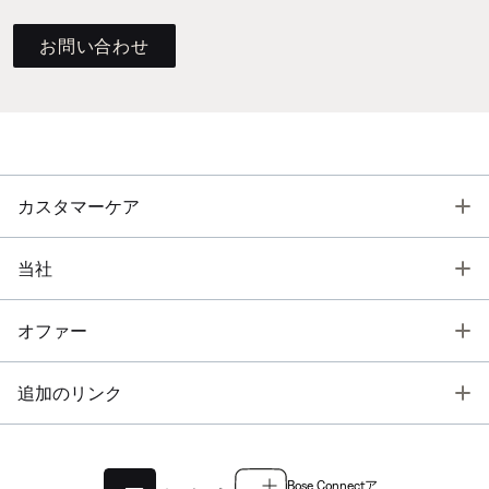
お問い合わせ
T
カスタマーケア
T
当社
T
オファー
T
追加のリンク
Bose Connectア