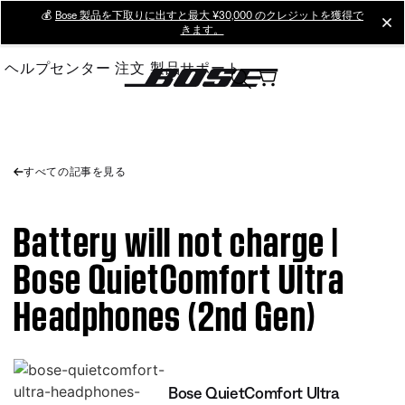
Skip
💰
Bose 製品を下取りに出すと最大 ¥30,000 のクレジットを獲得で
cl
きます。
to
Main
ヘルプセンター
注文
製品サポート
すべての記事を見る
Battery will not charge |
Bose QuietComfort Ultra
Headphones (2nd Gen)
Bose QuietComfort Ultra